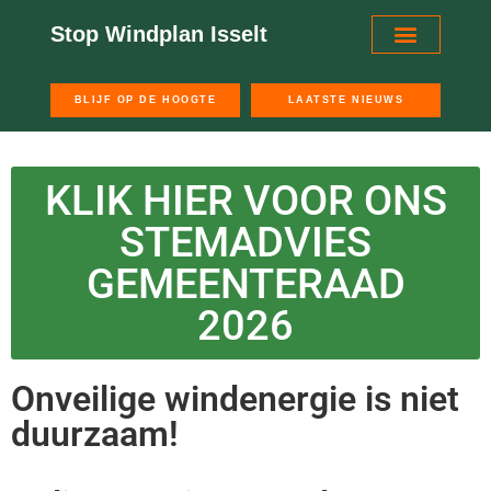
Stop Windplan Isselt
OVER STOP WINDPLAN ISSELT
BLIJF OP DE HOOGTE
LAATSTE NIEUWS
KLIK HIER VOOR ONS
STEMADVIES
GEMEENTERAAD
2026
Onveilige windenergie is niet
duurzaam!